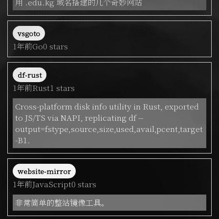
用 .edu.kg 域名搭建的几个奇妙网站
vsgoto
1年前
Go
0 stars
df-rust
1年前
Rust
1 stars
Cross-platform disk info utility in Rust, exported
to JS/TS via NAPI, replicating df --
output=fstype,source,size,used,avail,pcent,target
-B1.
website-mirror
1年前
JavaScript
0 stars
非常简单的整站镜像工具。