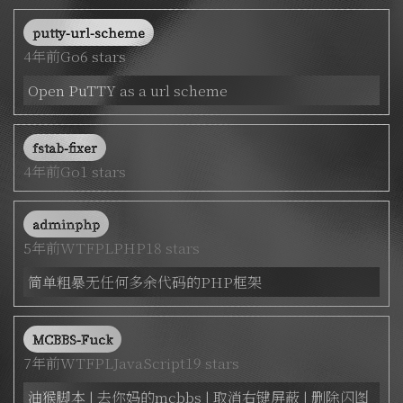
putty-url-scheme
4年前
Go
6 stars
Open PuTTY as a url scheme
fstab-fixer
4年前
Go
1 stars
adminphp
5年前
WTFPL
PHP
18 stars
简单粗暴无任何多余代码的PHP框架
MCBBS-Fuck
7年前
WTFPL
JavaScript
19 stars
油猴脚本 | 去你妈的mcbbs | 取消右键屏蔽 | 删除闪图