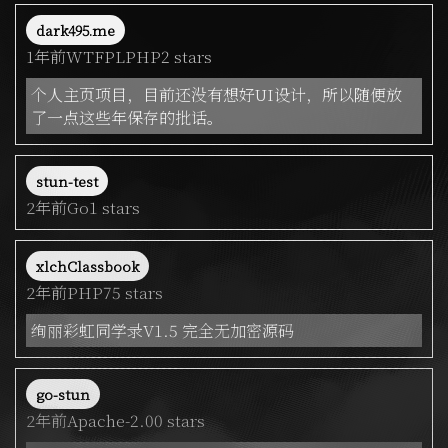
dark495.me
1年前
WTFPL
PHP
2 stars
个人主页项目，目前还没有想好UI设计，所以随便放
了一点这些年保存的批话。
stun-test
2年前
Go
1 stars
xlchClassbook
2年前
PHP
75 stars
绚丽彩虹同学录V1.5 完全无加密源码
go-stun
2年前
Apache-2.0
0 stars