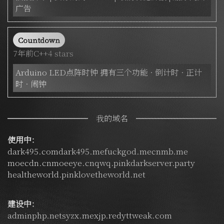
广告
Countdown
7年前
C++
4 stars
Arduino LED点阵时钟 拥有三个功能 · 倒计时 · 正计
时 · 闹钟
我的域名
使用中：
dark495.com
dark495.me
fuckgod.me
cnmb.me
moecdn.cn
moeeye.cn
qwq.pink
darkserver.party
healtheworld.pink
lovetheworld.net
建设中：
adminphp.net
syzx.me
xjp.red
yttweak.com