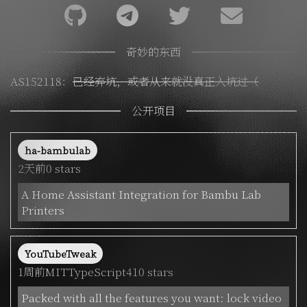
奇妙的东西
AS152118
：
已经弃坑，或者从来就没真正入坑过（
公开项目
ha-bambulab
2天前
0 stars
A Home Assistant Integration for Bambu Lab
Printers
YouTubeTweak
1周前
MIT
TypeScript
410 stars
Packed with all the features you want: lock video