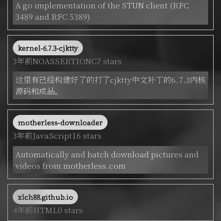
A go implementation of the STUN client (RFC
3489 and RFC 5389)
kernel-6.7.3-cjktty
3年前
NOASSERTION
C
7 stars
这里有已经构建好了的打了cjktty中文补丁的6.7.3内核
源码和成品。
motherless-downloader
3年前
JavaScript
16 stars
Automatically and batch download pictures and
videos from motherless.com
xlch88.github.io
4年前
HTML
0 stars